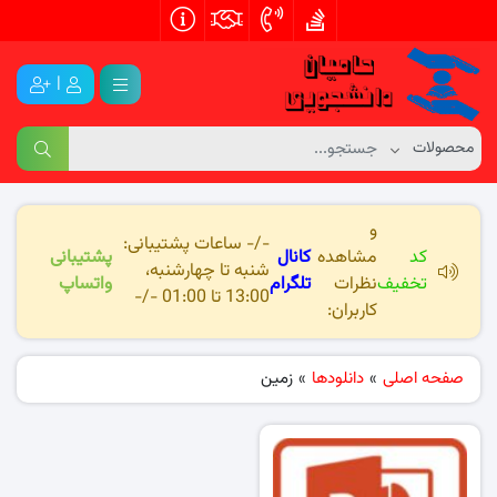
|
و
-/- ساعات پشتیبانی:
کد
مشاهده
کانال
پشتیبانی
شنبه تا چهارشنبه،
تخفیف
نظرات
تلگرام
واتساپ
13:00 تا 01:00 -/-
کاربران:
صفحه اصلی
»
دانلودها
»
زمین