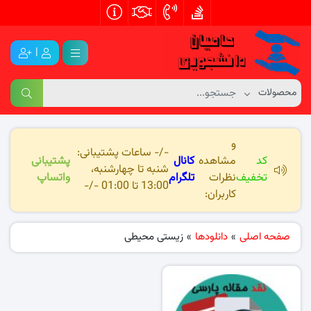
|
و
-/- ساعات پشتیبانی:
کد
مشاهده
کانال
پشتیبانی
شنبه تا چهارشنبه،
تخفیف
نظرات
تلگرام
واتساپ
13:00 تا 01:00 -/-
کاربران:
صفحه اصلی
»
دانلودها
»
زیستی محیطی