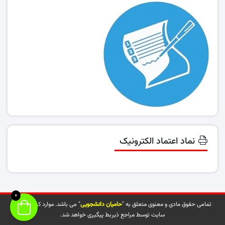
نماد اعتماد الکترونیک
0
تمامی حقوق مادی و معنوی متعلق به "
حامیان دانشجویی
" می باشد. موارد کپی شده از
سایت توسط مراجع ذیربط پیگیری خواهد شد.