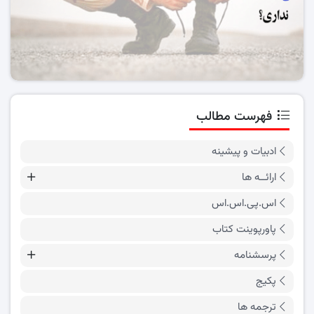
فهرست مطالب
ادبیات و پیشینه
ارائــه ها
اس.پی.اس.اس
پاورپوینت کتاب
پرسشنامه
پکیج
ترجمه ها