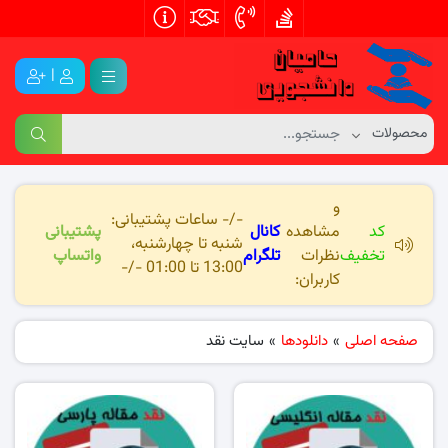
|
و
-/- ساعات پشتیبانی:
کد
مشاهده
کانال
پشتیبانی
شنبه تا چهارشنبه،
تخفیف
نظرات
تلگرام
واتساپ
13:00 تا 01:00 -/-
کاربران:
صفحه اصلی
»
دانلودها
»
سایت نقد