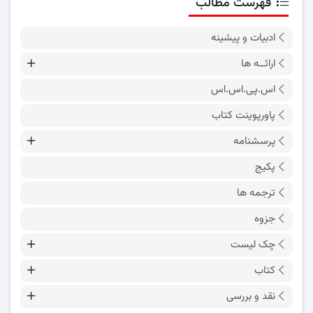
فهرست مطالب
ادبیات و پیشینه
ارائــه ها
اس.پی.اس.اس
پاورپوینت کتاب
پرسشنامه
پکیج
ترجمه ها
جزوه
چک لیست
کتاب
نقد و بررسی