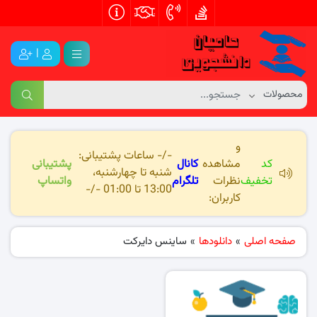
|
و
-/- ساعات پشتیبانی:
کد
مشاهده
کانال
پشتیبانی
شنبه تا چهارشنبه،
تخفیف
نظرات
تلگرام
واتساپ
13:00 تا 01:00 -/-
کاربران:
صفحه اصلی
»
دانلودها
»
ساینس دایرکت