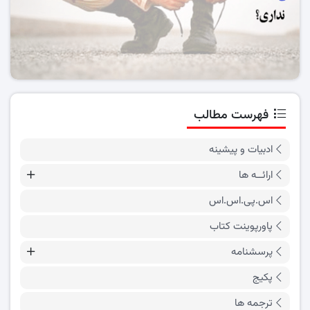
فهرست مطالب
ادبیات و پیشینه
ارائــه ها
اس.پی.اس.اس
پاورپوینت کتاب
پرسشنامه
پکیج
ترجمه ها