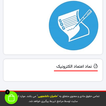
نماد اعتماد الکترونیک
0
تمامی حقوق مادی و معنوی متعلق به "
حامیان دانشجویی
" می باشد. موارد کپی شده از
سایت توسط مراجع ذیربط پیگیری خواهد شد.