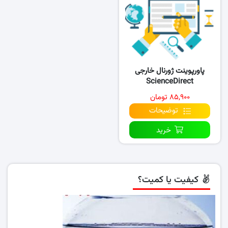
پاورپوینت ژورنال خارجی
ScienceDirect
۸۵,۹۰۰ تومان
توضیحات
خرید
کیفیت یا کمیت؟