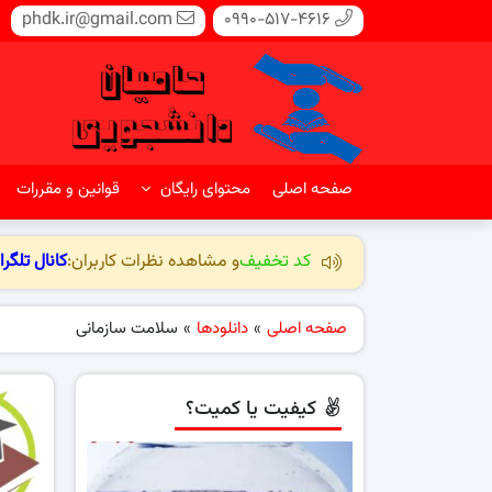
phdk.ir@gmail.com
0990-517-4616
صفحه اصلی
محتوای رایگان
قوانین و مقررات
کد تخفیف
و مشاهده نظرات کاربران:
کانال تلگرا
صفحه اصلی
»
دانلودها
»
سلامت سازمانی
کیفیت یا کمیت؟