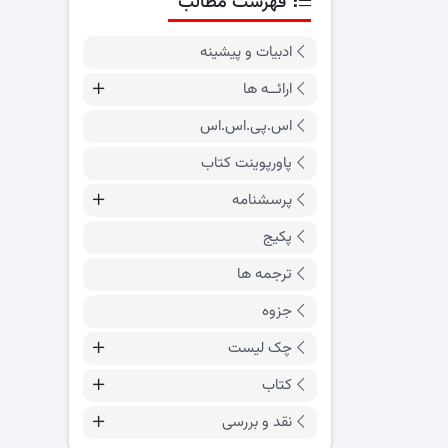
فهرست مطالب
ادبیات و پیشینه
ارائــه ها
اس.پی.اس.اس
پاورپوینت کتاب
پرسشنامه
پکیج
ترجمه ها
جزوه
چک لیست
کتاب
نقد و بررسی