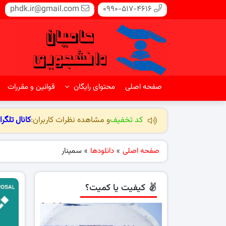
phdk.ir@gmail.com
0990-517-4616
صفحه اصلی
محتوای رایگان
قوانین و مقررات
کد تخفیف
و مشاهده نظرات کاربران:
کانال تلگرا
صفحه اصلی
»
دانلودها
»
سمینار
کیفیت یا کمیت؟