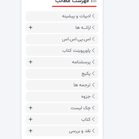
فهرست مطالب
ادبیات و پیشینه
ارائــه ها
اس.پی.اس.اس
پاورپوینت کتاب
پرسشنامه
پکیج
ترجمه ها
جزوه
چک لیست
کتاب
نقد و بررسی