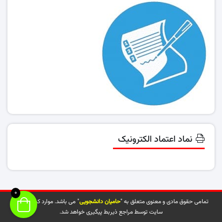
نماد اعتماد الکترونیک
0
تمامی حقوق مادی و معنوی متعلق به "
حامیان دانشجویی
" می باشد. موارد کپی شده از
سایت توسط مراجع ذیربط پیگیری خواهد شد.