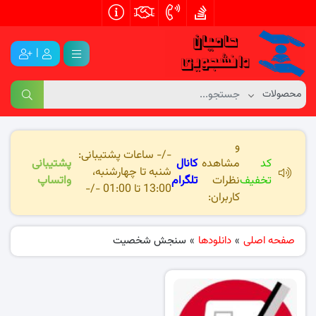
|
و
-/- ساعات پشتیبانی:
کد
مشاهده
کانال
پشتیبانی
شنبه تا چهارشنبه،
تخفیف
نظرات
تلگرام
واتساپ
13:00 تا 01:00 -/-
کاربران:
صفحه اصلی
»
دانلودها
»
سنجش شخصیت