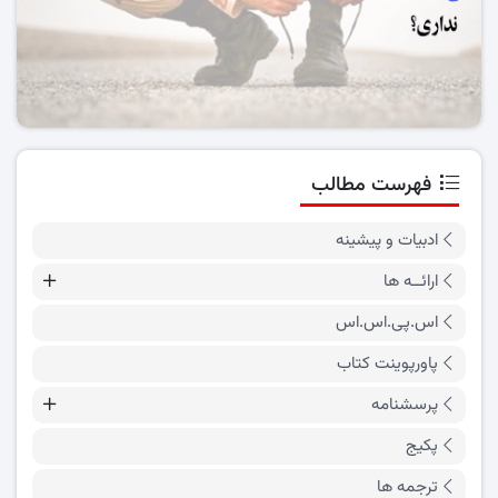
فهرست مطالب
ادبیات و پیشینه
ارائــه ها
اس.پی.اس.اس
پاورپوینت کتاب
پرسشنامه
پکیج
ترجمه ها