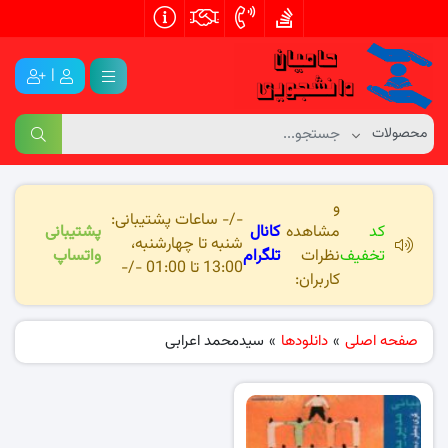
|
و
-/- ساعات پشتیبانی:
کد
مشاهده
کانال
پشتیبانی
شنبه تا چهارشنبه،
تخفیف
نظرات
تلگرام
واتساپ
13:00 تا 01:00 -/-
کاربران:
صفحه اصلی
»
دانلودها
»
سیدمحمد اعرابی