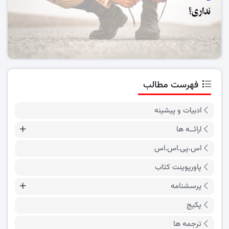
فهرست مطالب
ادبیات و پیشینه
ارائــه ها
اس.پی.اس.اس
پاورپوینت کتاب
پرسشنامه
پکیج
ترجمه ها