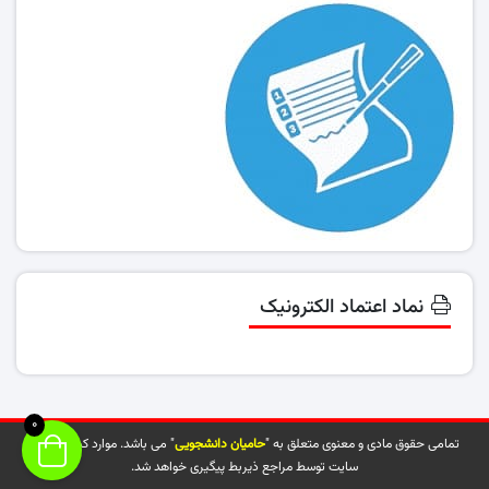
نماد اعتماد الکترونیک
0
تمامی حقوق مادی و معنوی متعلق به "
حامیان دانشجویی
" می باشد. موارد کپی شده از
سایت توسط مراجع ذیربط پیگیری خواهد شد.