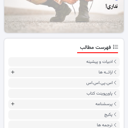
فهرست مطالب
ادبیات و پیشینه
ارائــه ها
اس.پی.اس.اس
پاورپوینت کتاب
پرسشنامه
پکیج
ترجمه ها