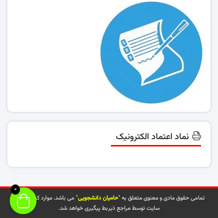
نماد اعتماد الکترونیک
0
تمامی حقوق مادی و معنوی متعلق به "
حامیان دانشجویی
" می باشد. موارد کپی شده از
سایت توسط مراجع ذیربط پیگیری خواهد شد.