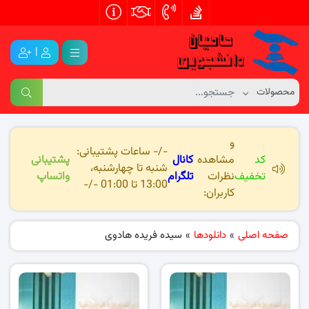
|
و
-/- ساعات پشتیبانی:
کد
مشاهده
کانال
پشتیبانی
شنبه تا چهارشنبه،
تخفیف
نظرات
تلگرام
واتساپ
13:00 تا 01:00 -/-
کاربران:
صفحه اصلی
»
دانلودها
»
سیده فریده هادوی