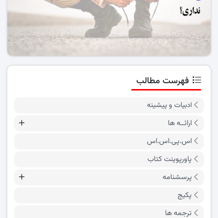
فهرست مطالب
ادبیات و پیشینه
ارائــه ها
اس.پی.اس.اس
پاورپوینت کتاب
پرسشنامه
پکیج
ترجمه ها