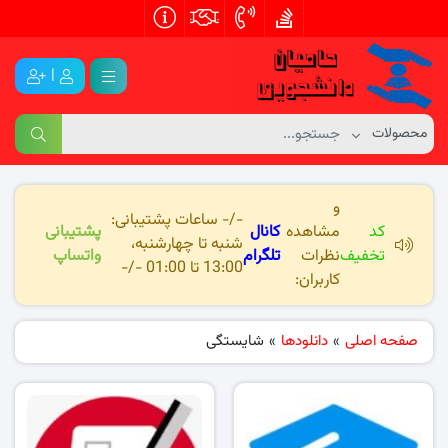
|
و
-/- ساعات پشتیبانی:
کد
مشاهده
کانال
پشتیبانی
شنبه تا چهارشنبه،
تخفیف
نظرات
تلگرام
واتساپ
13:00 تا 01:00 -/-
کاربران:
صفحه اصلی
»
دانلودها
»
شایستگی