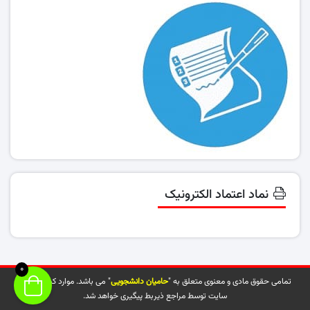
نماد اعتماد الکترونیک
0
تمامی حقوق مادی و معنوی متعلق به "
حامیان دانشجویی
" می باشد. موارد کپی شده از
سایت توسط مراجع ذیربط پیگیری خواهد شد.