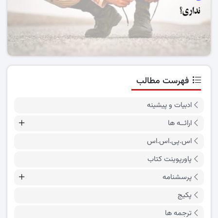
فهرست مطالب
ادبیات و پیشینه
ارائــه ها
اس.پی.اس.اس
پاورپوینت کتاب
پرسشنامه
پکیج
ترجمه ها