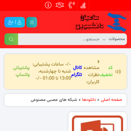
|
و
-/- ساعات پشتیبانی:
کد
مشاهده
کانال
پشتیبانی
شنبه تا چهارشنبه،
تخفیف
نظرات
تلگرام
واتساپ
13:00 تا 01:00 -/-
کاربران:
صفحه اصلی
»
دانلودها
»
شبکه های عصبی مصنوعی