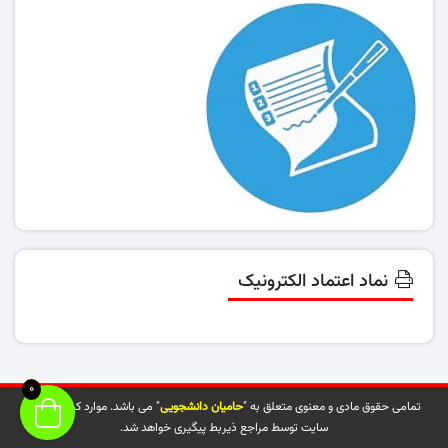
نماد اعتماد الکترونیک
0
تمامی حقوق مادی و معنوی متعلق به "
حامیان دانشجویی
" می باشد. موارد کپی شده از
سایت توسط مراجع ذیربط پیگیری خواهد شد.