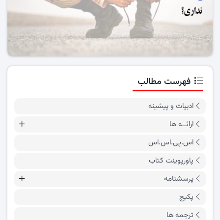
فهرست مطالب
ادبیات و پیشینه
ارائــه ها
اس.پی.اس.اس
پاورپوینت کتاب
پرسشنامه
پکیج
ترجمه ها