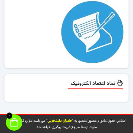
نماد اعتماد الکترونیک
0
تمامی حقوق مادی و معنوی متعلق به "
حامیان دانشجویی
" می باشد. موارد کپی شده از
سایت توسط مراجع ذیربط پیگیری خواهد شد.