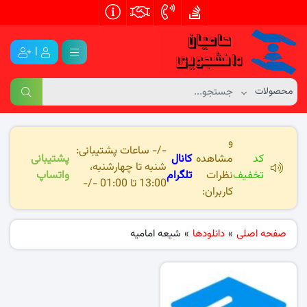
|
و
-/- ساعات پشتیبانی:
کد
مشاهده
کانال
پشتیبانی
شنبه تا چهارشنبه،
تخفیف
نظرات
تلگرام
واتساپ
13:00 تا 01:00 -/-
کاربران:
صفحه اصلی
»
دانلودها
»
شیعه امامیه