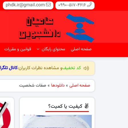
phdk.ir@gmail.com
0990-517-4616
صفحه اصلی
محتوای رایگان
قوانین و مقررات
کد تخفیف
و مشاهده نظرات کاربران:
کانال تلگرا
صفحه اصلی
»
دانلودها
»
صفات شخصیت
کیفیت یا کمیت؟