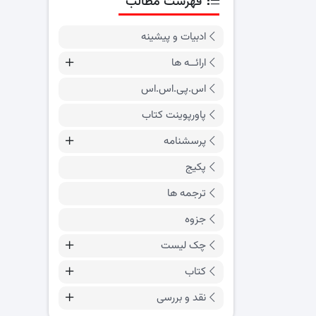
فهرست مطالب
ادبیات و پیشینه
ارائــه ها
اس.پی.اس.اس
پاورپوینت کتاب
پرسشنامه
پکیج
ترجمه ها
جزوه
چک لیست
کتاب
نقد و بررسی