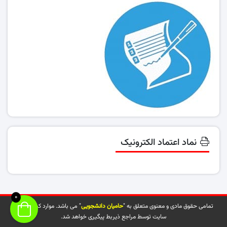
نماد اعتماد الکترونیک
0
تمامی حقوق مادی و معنوی متعلق به "
حامیان دانشجویی
" می باشد. موارد کپی شده از
سایت توسط مراجع ذیربط پیگیری خواهد شد.