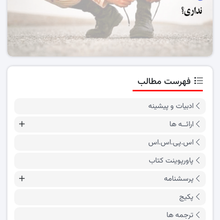
فهرست مطالب
ادبیات و پیشینه
ارائــه ها
اس.پی.اس.اس
پاورپوینت کتاب
پرسشنامه
پکیج
ترجمه ها