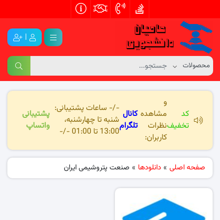
|
و
-/- ساعات پشتیبانی:
کد
مشاهده
کانال
پشتیبانی
شنبه تا چهارشنبه،
تخفیف
نظرات
تلگرام
واتساپ
13:00 تا 01:00 -/-
کاربران:
صفحه اصلی
»
دانلودها
»
صنعت پتروشیمی ایران