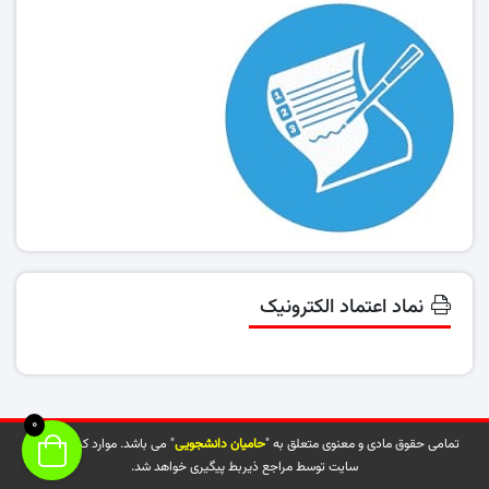
نماد اعتماد الکترونیک
0
تمامی حقوق مادی و معنوی متعلق به "
حامیان دانشجویی
" می باشد. موارد کپی شده از
سایت توسط مراجع ذیربط پیگیری خواهد شد.