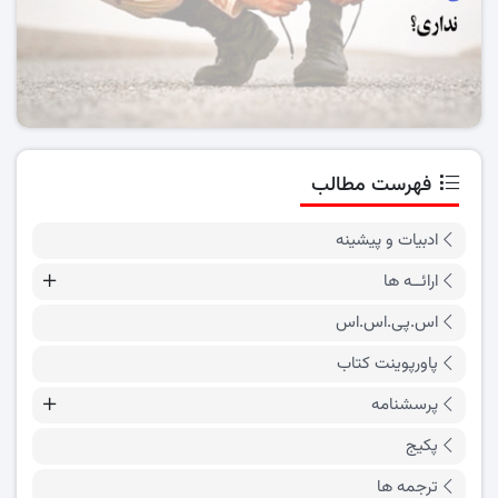
فهرست مطالب
ادبیات و پیشینه
ارائــه ها
اس.پی.اس.اس
پاورپوینت کتاب
پرسشنامه
پکیج
ترجمه ها