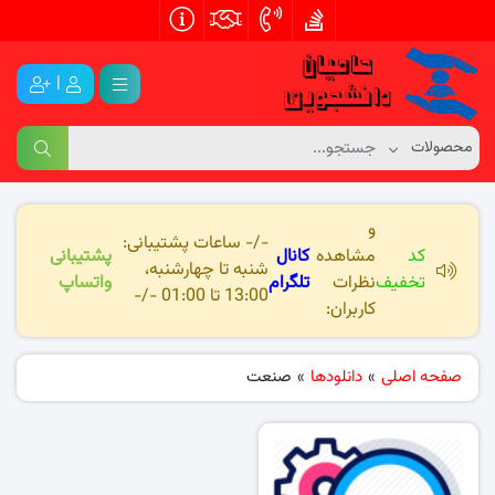
|
و
-/- ساعات پشتیبانی:
کد
مشاهده
کانال
پشتیبانی
شنبه تا چهارشنبه،
تخفیف
نظرات
تلگرام
واتساپ
13:00 تا 01:00 -/-
کاربران:
صفحه اصلی
»
دانلودها
»
صنعت