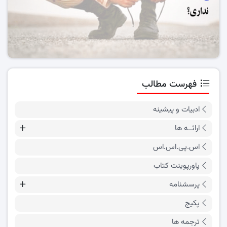
فهرست مطالب
ادبیات و پیشینه
ارائــه ها
اس.پی.اس.اس
پاورپوینت کتاب
پرسشنامه
پکیج
ترجمه ها