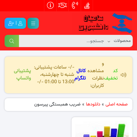
|
و
-/- ساعات پشتیبانی:
کد
مشاهده
کانال
پشتیبانی
شنبه تا چهارشنبه،
تخفیف
نظرات
تلگرام
واتساپ
13:00 تا 01:00 -/-
کاربران:
صفحه اصلی
»
دانلودها
»
ضریب همبستگی پیرسون