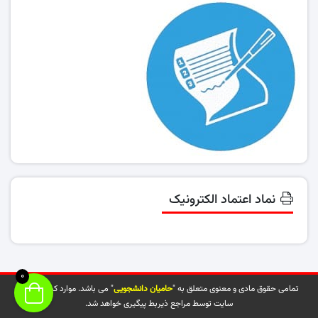
نماد اعتماد الکترونیک
0
تمامی حقوق مادی و معنوی متعلق به "
حامیان دانشجویی
" می باشد. موارد کپی شده از
سایت توسط مراجع ذیربط پیگیری خواهد شد.