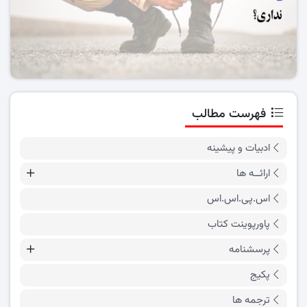
فهرست مطالب
ادبیات و پیشینه
ارائــه ها
اس.پی.اس.اس
پاورپوینت کتاب
پرسشنامه
پکیج
ترجمه ها