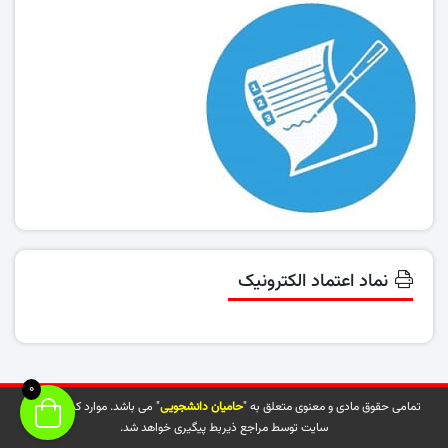
نماد اعتماد الکترونیک
0
تمامی حقوق مادی و معنوی متعلق به "
حامیان دانشجویی
" می باشد. موارد کپی شده از
سایت توسط مراجع ذیربط پیگیری خواهد شد.