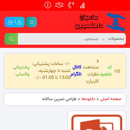
|
و
-/- ساعات پشتیبانی:
کد
مشاهده
کانال
پشتیبانی
شنبه تا چهارشنبه،
تخفیف
نظرات
تلگرام
واتساپ
13:00 تا 01:00 -/-
کاربران:
صفحه اصلی
»
دانلودها
»
طراحی تمرین سالانه