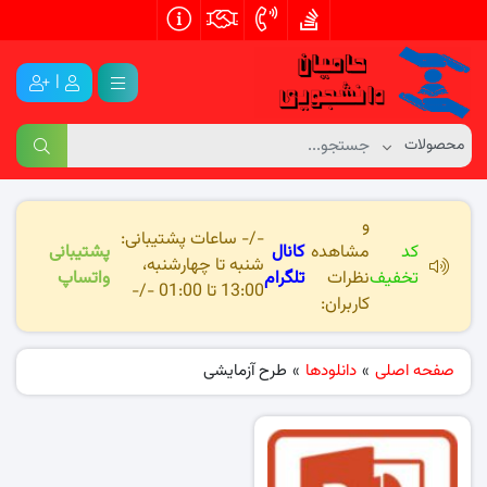
|
و
-/- ساعات پشتیبانی:
کد
مشاهده
کانال
پشتیبانی
شنبه تا چهارشنبه،
تخفیف
نظرات
تلگرام
واتساپ
13:00 تا 01:00 -/-
کاربران:
صفحه اصلی
»
دانلودها
»
طرح آزمایشی