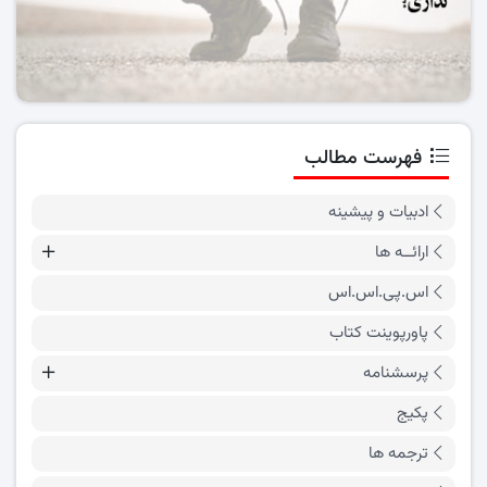
فهرست مطالب
ادبیات و پیشینه
ارائــه ها
اس.پی.اس.اس
پاورپوینت کتاب
پرسشنامه
پکیج
ترجمه ها