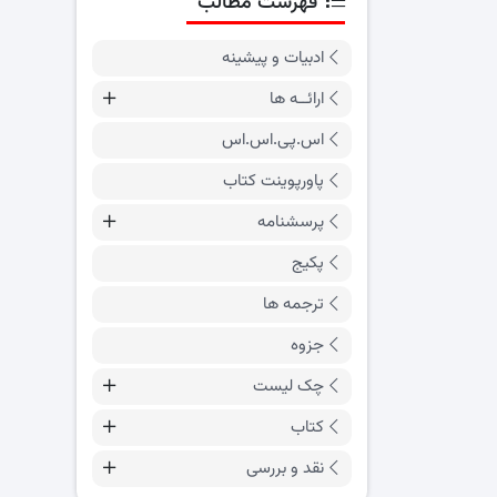
فهرست مطالب
ادبیات و پیشینه
ارائــه ها
اس.پی.اس.اس
پاورپوینت کتاب
پرسشنامه
پکیج
ترجمه ها
جزوه
چک لیست
کتاب
نقد و بررسی