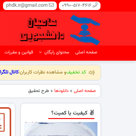
phdk.ir@gmail.com
0990-517-4616
صفحه اصلی
محتوای رایگان
قوانین و مقررات
کد تخفیف
و مشاهده نظرات کاربران:
کانال تلگرا
صفحه اصلی
»
دانلودها
»
طرح تحقیق
کیفیت یا کمیت؟