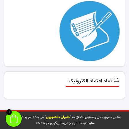
نماد اعتماد الکترونیک
0
تمامی حقوق مادی و معنوی متعلق به "
حامیان دانشجویی
" می باشد. موارد کپی شده از
سایت توسط مراجع ذیربط پیگیری خواهد شد.