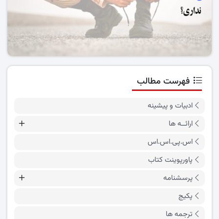
فهرست مطالب
ادبیات و پیشینه
ارائــه ها
اس.پی.اس.اس
پاورپوینت کتاب
پرسشنامه
پکیج
ترجمه ها