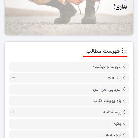
فهرست مطالب
ادبیات و پیشینه
ارائــه ها
اس.پی.اس.اس
پاورپوینت کتاب
پرسشنامه
پکیج
ترجمه ها