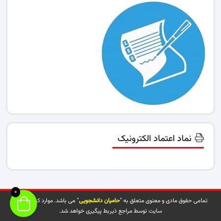
نماد اعتماد الکترونیک
0
تمامی حقوق مادی و معنوی متعلق به "
حامیان دانشجویی
" می باشد. موارد کپی شده از
سایت توسط مراجع ذیربط پیگیری خواهد شد.