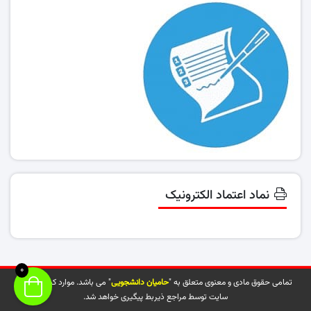
نماد اعتماد الکترونیک
0
تمامی حقوق مادی و معنوی متعلق به "
حامیان دانشجویی
" می باشد. موارد کپی شده از
سایت توسط مراجع ذیربط پیگیری خواهد شد.