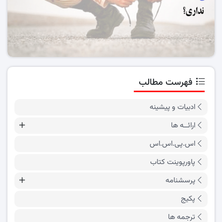
فهرست مطالب
ادبیات و پیشینه
ارائــه ها
اس.پی.اس.اس
پاورپوینت کتاب
پرسشنامه
پکیج
ترجمه ها