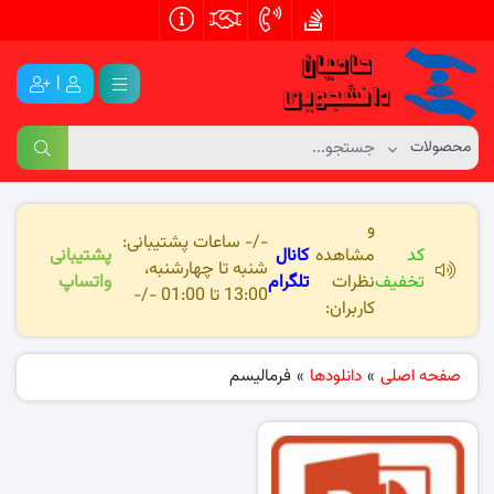
|
و
-/- ساعات پشتیبانی:
کد
مشاهده
کانال
پشتیبانی
شنبه تا چهارشنبه،
تخفیف
نظرات
تلگرام
واتساپ
13:00 تا 01:00 -/-
کاربران:
صفحه اصلی
»
دانلودها
»
فرمالیسم