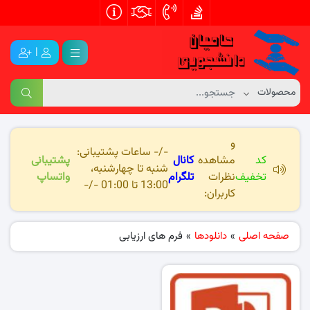
|
و
-/- ساعات پشتیبانی:
کد
مشاهده
کانال
پشتیبانی
شنبه تا چهارشنبه،
تخفیف
نظرات
تلگرام
واتساپ
13:00 تا 01:00 -/-
کاربران:
صفحه اصلی
»
دانلودها
»
فرم های ارزیابی