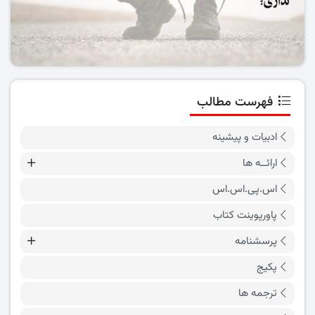
فهرست مطالب
ادبیات و پیشینه
ارائــه ها
اس.پی.اس.اس
پاورپوینت کتاب
پرسشنامه
پکیج
ترجمه ها