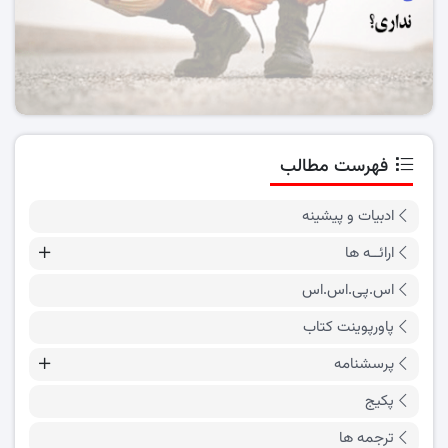
فهرست مطالب
ادبیات و پیشینه
ارائــه ها
اس.پی.اس.اس
پاورپوینت کتاب
پرسشنامه
پکیج
ترجمه ها