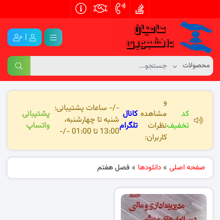
|
و
-/- ساعات پشتیبانی:
کد
مشاهده
کانال
پشتیبانی
شنبه تا چهارشنبه،
تخفیف
نظرات
تلگرام
واتساپ
13:00 تا 01:00 -/-
کاربران:
صفحه اصلی
»
دانلودها
»
فصل هفتم