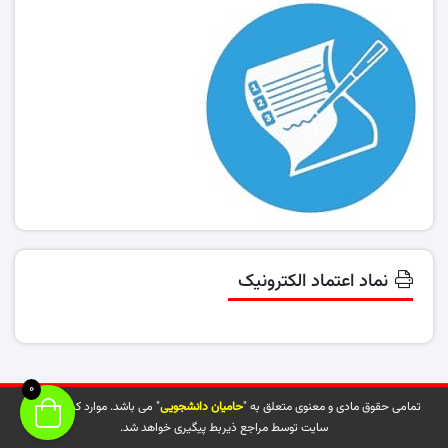
نماد اعتماد الکترونیک
0
تمامی حقوق مادی و معنوی متعلق به "
حامیان دانشجویی
" می باشد. موارد کپی شده از
سایت توسط مراجع ذیربط پیگیری خواهد شد.