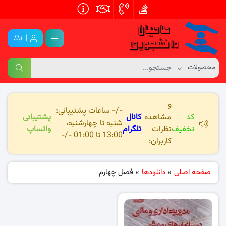
|
و
-/- ساعات پشتیبانی:
کد
مشاهده
کانال
پشتیبانی
شنبه تا چهارشنبه،
تخفیف
نظرات
تلگرام
واتساپ
13:00 تا 01:00 -/-
کاربران:
صفحه اصلی
»
دانلودها
»
فصل چهارم