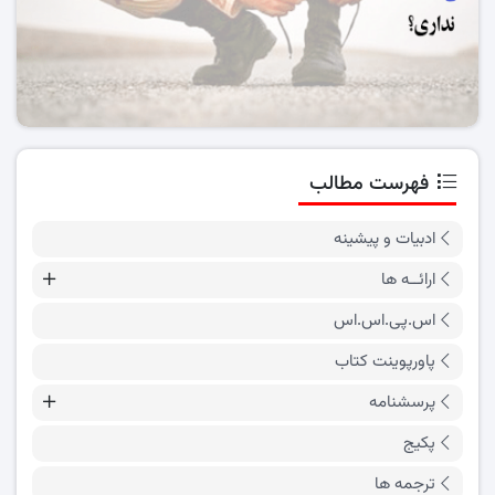
فهرست مطالب
ادبیات و پیشینه
ارائــه ها
اس.پی.اس.اس
پاورپوینت کتاب
پرسشنامه
پکیج
ترجمه ها