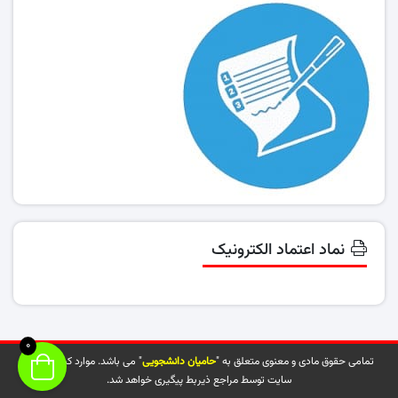
نماد اعتماد الکترونیک
0
تمامی حقوق مادی و معنوی متعلق به "
حامیان دانشجویی
" می باشد. موارد کپی شده از
سایت توسط مراجع ذیربط پیگیری خواهد شد.