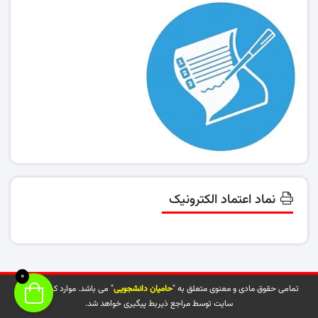
نماد اعتماد الکترونیک
0
تمامی حقوق مادی و معنوی متعلق به "
حامیان دانشجویی
" می باشد. موارد کپی شده از
سایت توسط مراجع ذیربط پیگیری خواهد شد.