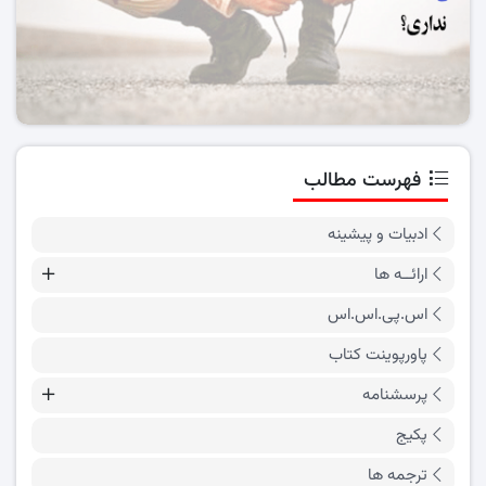
فهرست مطالب
ادبیات و پیشینه
ارائــه ها
اس.پی.اس.اس
پاورپوینت کتاب
پرسشنامه
پکیج
ترجمه ها