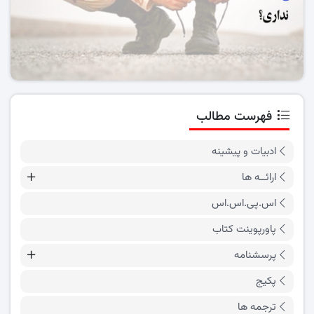
فهرست مطالب
ادبیات و پیشینه
ارائــه ها
اس.پی.اس.اس
پاورپوینت کتاب
پرسشنامه
پکیج
ترجمه ها