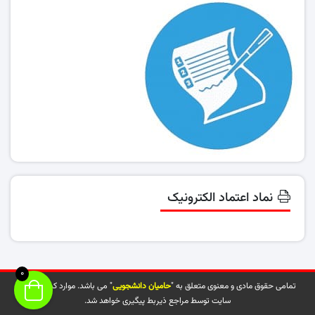
نماد اعتماد الکترونیک
0
تمامی حقوق مادی و معنوی متعلق به "
حامیان دانشجویی
" می باشد. موارد کپی شده از
سایت توسط مراجع ذیربط پیگیری خواهد شد.