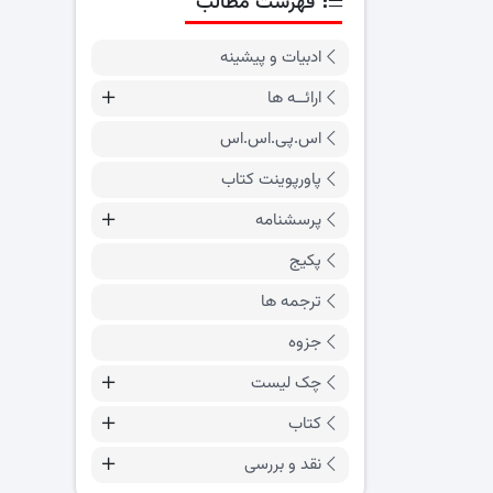
فهرست مطالب
ادبیات و پیشینه
ارائــه ها
اس.پی.اس.اس
پاورپوینت کتاب
پرسشنامه
پکیج
ترجمه ها
جزوه
چک لیست
کتاب
نقد و بررسی