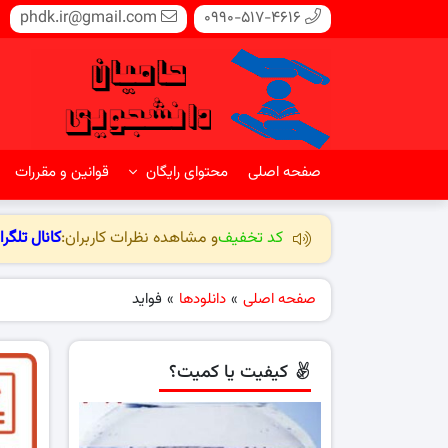
phdk.ir@gmail.com
0990-517-4616
صفحه اصلی
محتوای رایگان
قوانین و مقررات
کد تخفیف
و مشاهده نظرات کاربران:
کانال تلگرا
صفحه اصلی
»
دانلودها
»
فواید
کیفیت یا کمیت؟