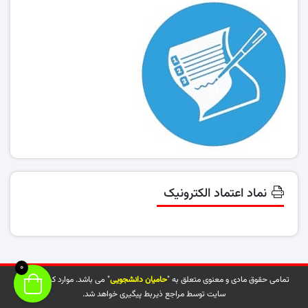
نماد اعتماد الکترونیک
0
تمامی حقوق مادی و معنوی متعلق به "
حامیان دانشجویی
" می باشد. موارد کپی شده از
سایت توسط مراجع ذیربط پیگیری خواهد شد.