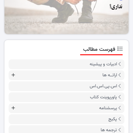
فهرست مطالب
ادبیات و پیشینه
ارائــه ها
اس.پی.اس.اس
پاورپوینت کتاب
پرسشنامه
پکیج
ترجمه ها