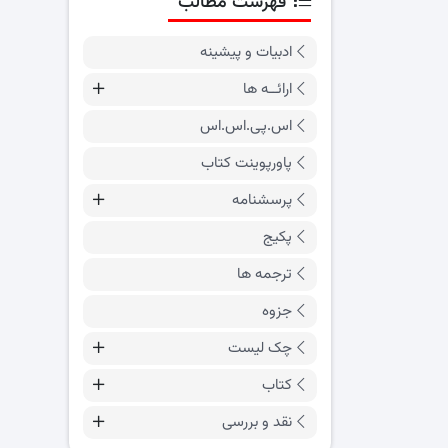
فهرست مطالب
ادبیات و پیشینه
ارائــه ها
اس.پی.اس.اس
پاورپوینت کتاب
پرسشنامه
پکیج
ترجمه ها
جزوه
چک لیست
کتاب
نقد و بررسی