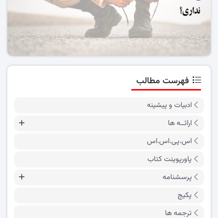
فهرست مطالب
ادبیات و پیشینه
ارائــه ها
اس.پی.اس.اس
پاورپوینت کتاب
پرسشنامه
پکیج
ترجمه ها