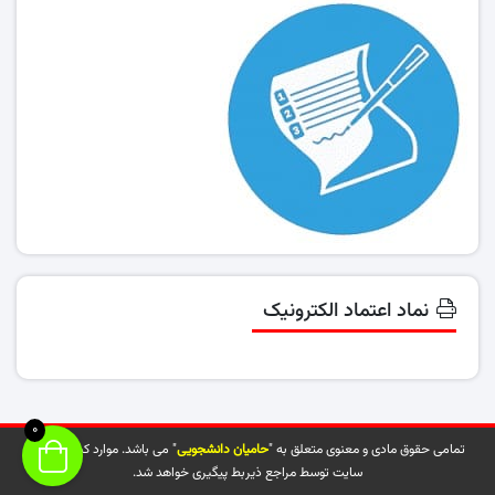
نماد اعتماد الکترونیک
0
تمامی حقوق مادی و معنوی متعلق به "
حامیان دانشجویی
" می باشد. موارد کپی شده از
سایت توسط مراجع ذیربط پیگیری خواهد شد.