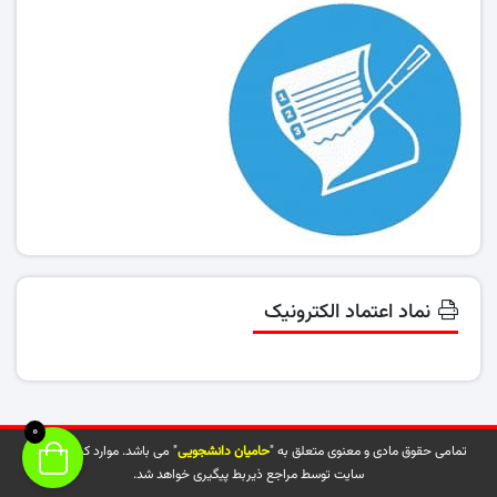
نماد اعتماد الکترونیک
0
تمامی حقوق مادی و معنوی متعلق به "
حامیان دانشجویی
" می باشد. موارد کپی شده از
سایت توسط مراجع ذیربط پیگیری خواهد شد.