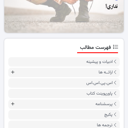
فهرست مطالب
ادبیات و پیشینه
ارائــه ها
اس.پی.اس.اس
پاورپوینت کتاب
پرسشنامه
پکیج
ترجمه ها