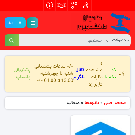
|
و
-/- ساعات پشتیبانی:
کد
مشاهده
کانال
پشتیبانی
شنبه تا چهارشنبه،
تخفیف
نظرات
تلگرام
واتساپ
13:00 تا 01:00 -/-
کاربران:
صفحه اصلی
»
دانلودها
»
متعالیه