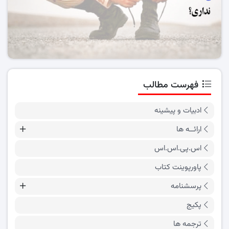
فهرست مطالب
ادبیات و پیشینه
ارائــه ها
اس.پی.اس.اس
پاورپوینت کتاب
پرسشنامه
پکیج
ترجمه ها