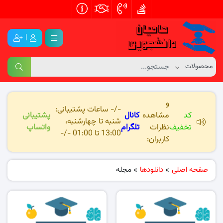
|
و
-/- ساعات پشتیبانی:
کد
مشاهده
کانال
پشتیبانی
شنبه تا چهارشنبه،
تخفیف
نظرات
تلگرام
واتساپ
13:00 تا 01:00 -/-
کاربران:
صفحه اصلی
»
دانلودها
»
مجله