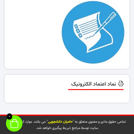
نماد اعتماد الکترونیک
0
تمامی حقوق مادی و معنوی متعلق به "
حامیان دانشجویی
" می باشد. موارد کپی شده از
سایت توسط مراجع ذیربط پیگیری خواهد شد.