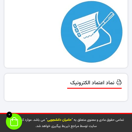
نماد اعتماد الکترونیک
0
تمامی حقوق مادی و معنوی متعلق به "
حامیان دانشجویی
" می باشد. موارد کپی شده از
سایت توسط مراجع ذیربط پیگیری خواهد شد.