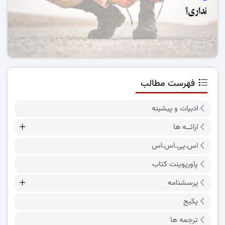
فهرست مطالب
ادبیات و پیشینه
ارائــه ها
اس.پی.اس.اس
پاورپوینت کتاب
پرسشنامه
پکیج
ترجمه ها