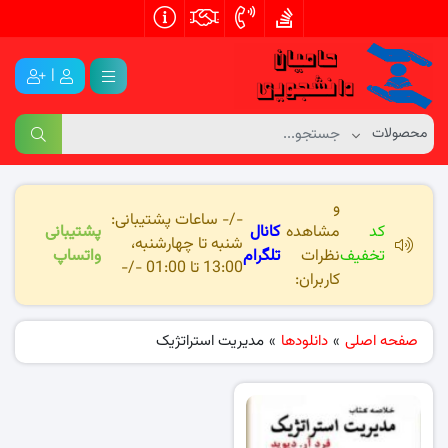
|
و
-/- ساعات پشتیبانی:
کد
مشاهده
کانال
پشتیبانی
شنبه تا چهارشنبه،
تخفیف
نظرات
تلگرام
واتساپ
13:00 تا 01:00 -/-
کاربران:
صفحه اصلی
»
دانلودها
»
مدیریت استراتژیک