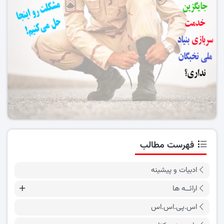
فهرست مطالب
ادبیات و پیشینه
ارائــه ها
اس.پی.اس.اس