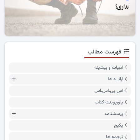
فهرست مطالب
ادبیات و پیشینه
ارائــه ها
اس.پی.اس.اس
پاورپوینت کتاب
پرسشنامه
پکیج
ترجمه ها