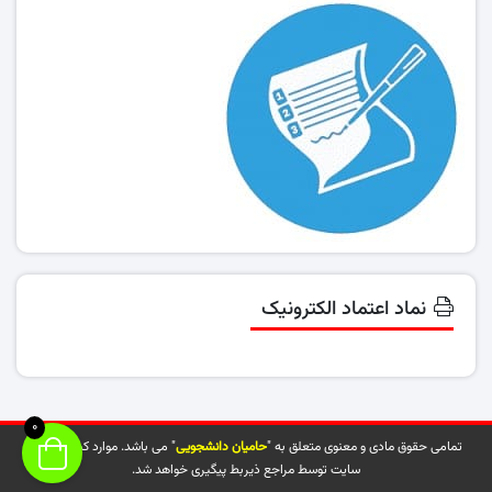
نماد اعتماد الکترونیک
0
تمامی حقوق مادی و معنوی متعلق به "
حامیان دانشجویی
" می باشد. موارد کپی شده از
سایت توسط مراجع ذیربط پیگیری خواهد شد.