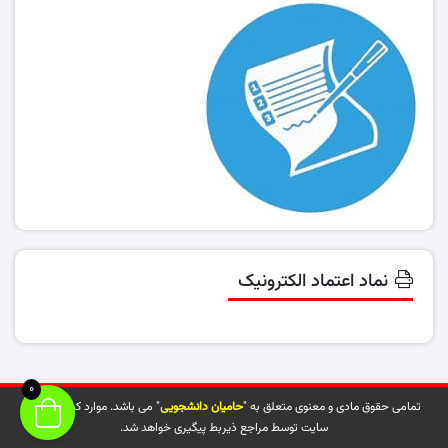
نماد اعتماد الکترونیک
0
تمامی حقوق مادی و معنوی متعلق به "
حامیان دانشجویی
" می باشد. موارد کپی شده از
سایت توسط مراجع ذیربط پیگیری خواهد شد.