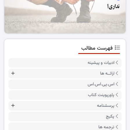
فهرست مطالب
ادبیات و پیشینه
ارائــه ها
اس.پی.اس.اس
پاورپوینت کتاب
پرسشنامه
پکیج
ترجمه ها