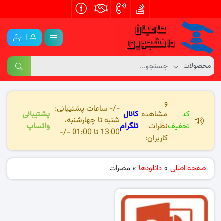
|
و
-/- ساعات پشتیبانی:
کد
مشاهده
کانال
پشتیبانی
شنبه تا چهارشنبه،
تخفیف
نظرات
تلگرام
واتساپ
13:00 تا 01:00 -/-
کاربران:
صفحه اصلی
»
دانلودها
»
مضرات