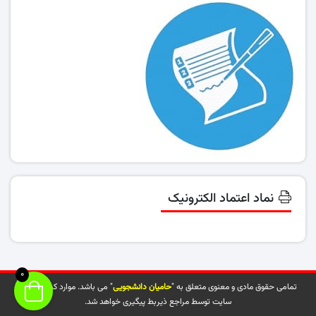
نماد اعتماد الکترونیک
0
تمامی حقوق مادی و معنوی متعلق به "
حامیان دانشجویی
" می باشد. موارد کپی شده از
سایت توسط مراجع ذیربط پیگیری خواهد شد.