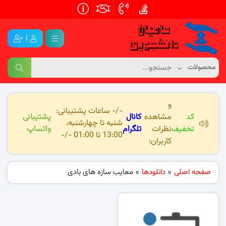
|
و
-/- ساعات پشتیبانی:
کد
مشاهده
کانال
پشتیبانی
شنبه تا چهارشنبه،
تخفیف
نظرات
تلگرام
واتساپ
13:00 تا 01:00 -/-
کاربران:
صفحه اصلی
»
دانلودها
»
معایب سازه های بادی