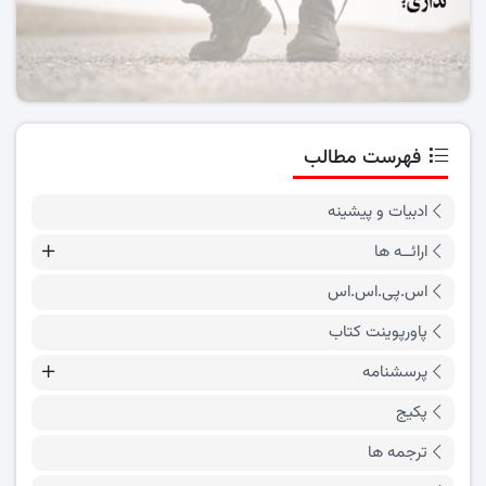
فهرست مطالب
ادبیات و پیشینه
ارائــه ها
اس.پی.اس.اس
پاورپوینت کتاب
پرسشنامه
پکیج
ترجمه ها