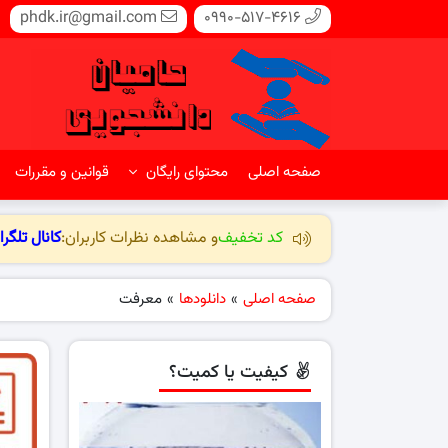
phdk.ir@gmail.com
0990-517-4616
صفحه اصلی
محتوای رایگان
قوانین و مقررات
کد تخفیف
و مشاهده نظرات کاربران:
کانال تلگرا
صفحه اصلی
»
دانلودها
»
معرفت
کیفیت یا کمیت؟