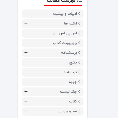
فهرست مطالب
ادبیات و پیشینه
ارائــه ها
اس.پی.اس.اس
پاورپوینت کتاب
پرسشنامه
پکیج
ترجمه ها
جزوه
چک لیست
کتاب
نقد و بررسی