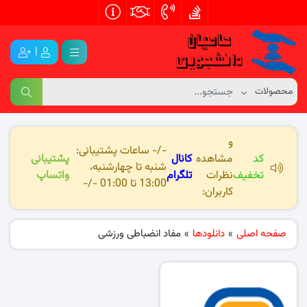
|
و
-/- ساعات پشتیبانی:
کد
مشاهده
کانال
پشتیبانی
شنبه تا چهارشنبه،
تخفیف
نظرات
تلگرام
واتساپ
13:00 تا 01:00 -/-
کاربران:
صفحه اصلی
»
دانلودها
»
مفاد انضباطی ورزشی