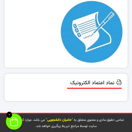
نماد اعتماد الکترونیک
0
تمامی حقوق مادی و معنوی متعلق به "
حامیان دانشجویی
" می باشد. موارد کپی شده از
سایت توسط مراجع ذیربط پیگیری خواهد شد.