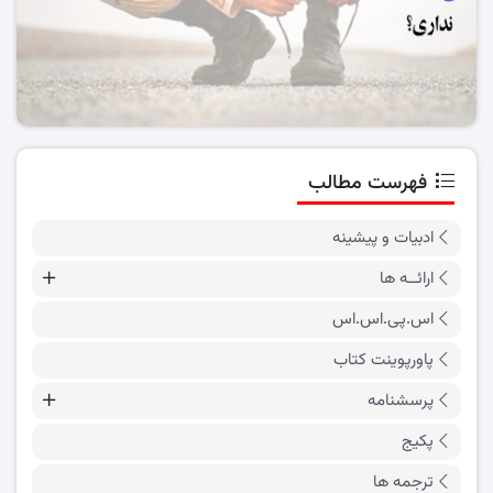
فهرست مطالب
ادبیات و پیشینه
ارائــه ها
اس.پی.اس.اس
پاورپوینت کتاب
پرسشنامه
پکیج
ترجمه ها