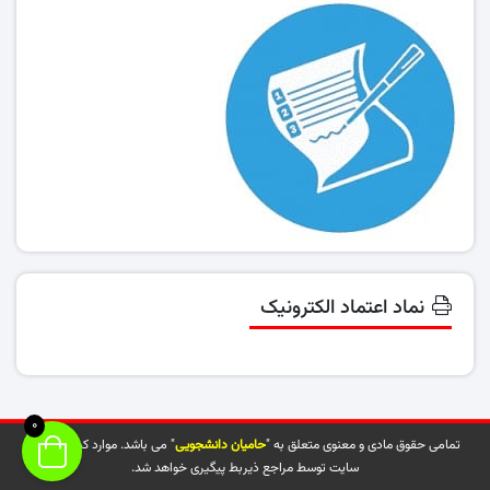
نماد اعتماد الکترونیک
0
تمامی حقوق مادی و معنوی متعلق به "
حامیان دانشجویی
" می باشد. موارد کپی شده از
سایت توسط مراجع ذیربط پیگیری خواهد شد.