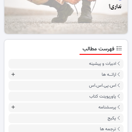
فهرست مطالب
ادبیات و پیشینه
ارائــه ها
اس.پی.اس.اس
پاورپوینت کتاب
پرسشنامه
پکیج
ترجمه ها