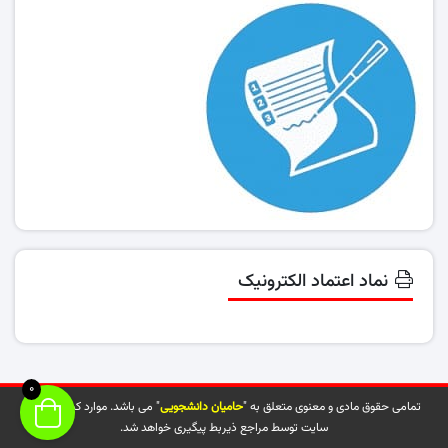
نماد اعتماد الکترونیک
0
تمامی حقوق مادی و معنوی متعلق به "
حامیان دانشجویی
" می باشد. موارد کپی شده از
سایت توسط مراجع ذیربط پیگیری خواهد شد.