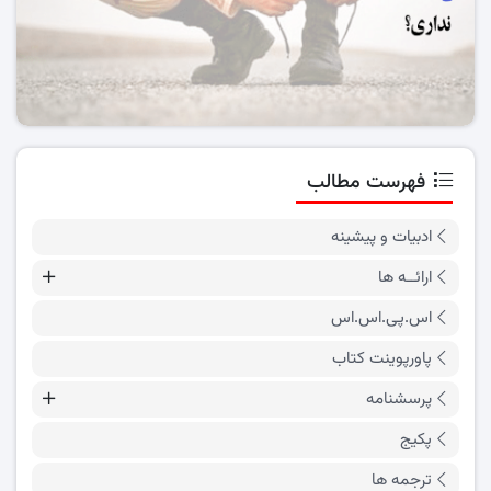
فهرست مطالب
ادبیات و پیشینه
ارائــه ها
اس.پی.اس.اس
پاورپوینت کتاب
پرسشنامه
پکیج
ترجمه ها