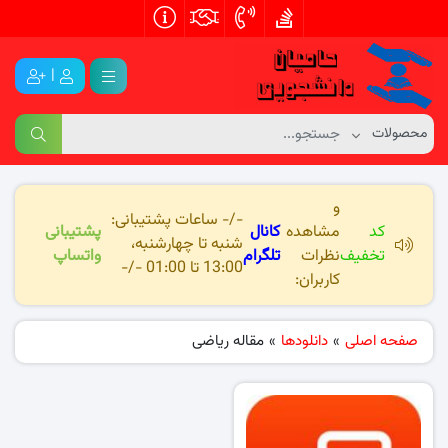
|
و
-/- ساعات پشتیبانی:
کد
مشاهده
کانال
پشتیبانی
شنبه تا چهارشنبه،
تخفیف
نظرات
تلگرام
واتساپ
13:00 تا 01:00 -/-
کاربران:
صفحه اصلی
»
دانلودها
»
مقاله ریاضی