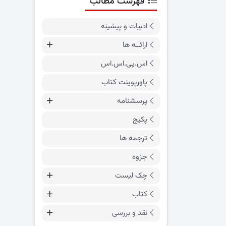
فهرست مطالب
ادبیات و پیشینه
ارائــه ها
اس.پی.اس.اس
پاورپوینت کتاب
پرسشنامه
پکیج
ترجمه ها
جزوه
چک لیست
کتاب
نقد و بررسی