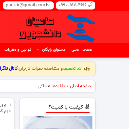
phdk.ir@gmail.com
0990-517-4616
صفحه اصلی
محتوای رایگان
قوانین و مقررات
کد تخفیف
و مشاهده نظرات کاربران:
کانال تلگرا
صفحه اصلی
»
دانلودها
»
ملکی
کیفیت یا کمیت؟