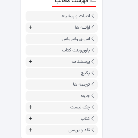
فهرست مطالب
ادبیات و پیشینه
ارائــه ها
اس.پی.اس.اس
پاورپوینت کتاب
پرسشنامه
پکیج
ترجمه ها
جزوه
چک لیست
کتاب
نقد و بررسی