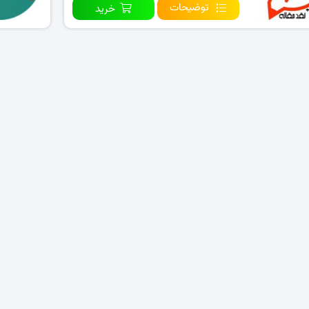
توضیحات
خرید