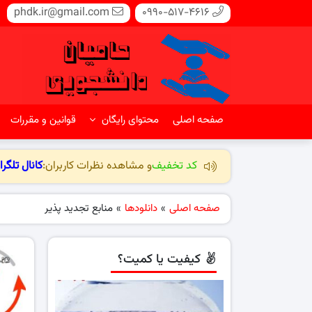
phdk.ir@gmail.com
0990-517-4616
صفحه اصلی
محتوای رایگان
قوانین و مقررات
کد تخفیف
و مشاهده نظرات کاربران:
کانال تلگرا
صفحه اصلی
»
دانلودها
»
منابع تجدید پذیر
کیفیت یا کمیت؟