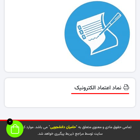
نماد اعتماد الکترونیک
0
تمامی حقوق مادی و معنوی متعلق به "
حامیان دانشجویی
" می باشد. موارد کپی شده از
سایت توسط مراجع ذیربط پیگیری خواهد شد.