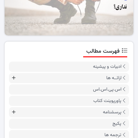
فهرست مطالب
ادبیات و پیشینه
ارائــه ها
اس.پی.اس.اس
پاورپوینت کتاب
پرسشنامه
پکیج
ترجمه ها