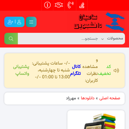
|
و
-/- ساعات پشتیبانی:
کد
مشاهده
کانال
پشتیبانی
شنبه تا چهارشنبه،
تخفیف
نظرات
تلگرام
واتساپ
13:00 تا 01:00 -/-
کاربران:
صفحه اصلی
»
دانلودها
»
مهرزاد