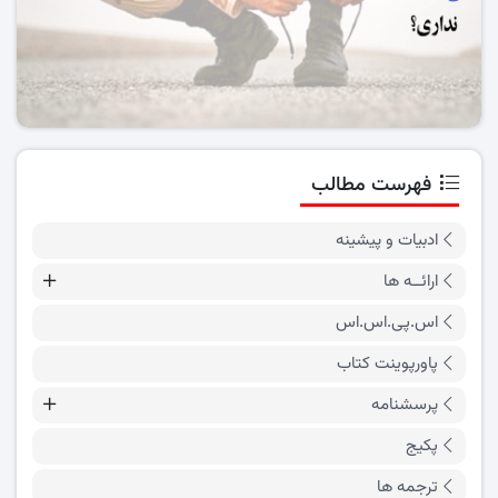
فهرست مطالب
ادبیات و پیشینه
ارائــه ها
اس.پی.اس.اس
پاورپوینت کتاب
پرسشنامه
پکیج
ترجمه ها