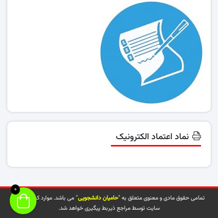
نماد اعتماد الکترونیک
0
تمامی حقوق مادی و معنوی متعلق به "
حامیان دانشجویی
" می باشد. موارد کپی شده از
سایت توسط مراجع ذیربط پیگیری خواهد شد.