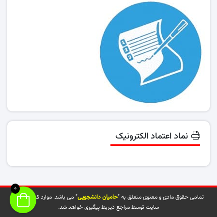
نماد اعتماد الکترونیک
0
تمامی حقوق مادی و معنوی متعلق به "
حامیان دانشجویی
" می باشد. موارد کپی شده از
سایت توسط مراجع ذیربط پیگیری خواهد شد.