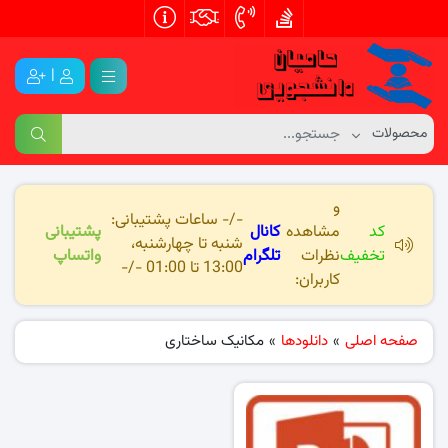
|
و
-/- ساعات پشتیبانی:
کد
مشاهده
کانال
پشتیبانی
شنبه تا چهارشنبه،
تخفیف
نظرات
تلگرام
واتساپ
13:00 تا 01:00 -/-
کاربران:
صفحه اصلی
»
دانلودها
»
مکانیک ساختاری