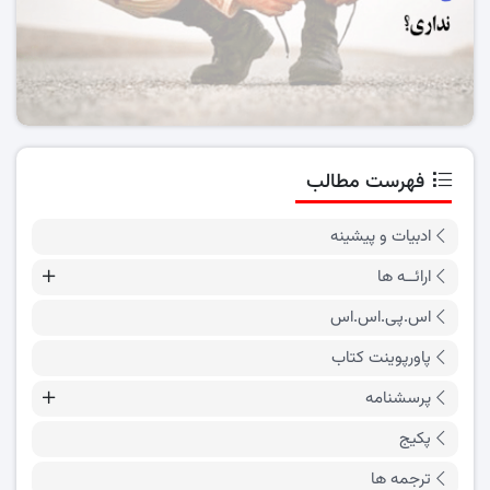
فهرست مطالب
ادبیات و پیشینه
ارائــه ها
اس.پی.اس.اس
پاورپوینت کتاب
پرسشنامه
پکیج
ترجمه ها