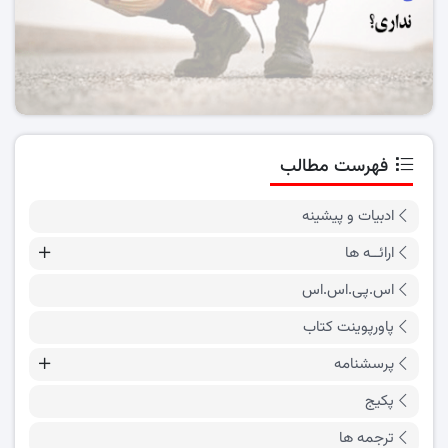
فهرست مطالب
ادبیات و پیشینه
ارائــه ها
اس.پی.اس.اس
پاورپوینت کتاب
پرسشنامه
پکیج
ترجمه ها