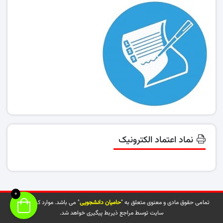
نماد اعتماد الکترونیک
0
تمامی حقوق مادی و معنوی متعلق به "
حامیان دانشجویی
" می باشد. موارد کپی شده از
سایت توسط مراجع ذیربط پیگیری خواهد شد.