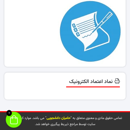
نماد اعتماد الکترونیک
0
تمامی حقوق مادی و معنوی متعلق به "
حامیان دانشجویی
" می باشد. موارد کپی شده از
سایت توسط مراجع ذیربط پیگیری خواهد شد.