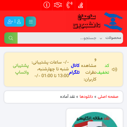
|
و
-/- ساعات پشتیبانی:
کد
مشاهده
کانال
پشتیبانی
شنبه تا چهارشنبه،
تخفیف
نظرات
تلگرام
واتساپ
13:00 تا 01:00 -/-
کاربران:
صفحه اصلی
»
دانلودها
»
نقد آماده