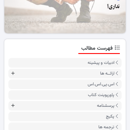
فهرست مطالب
ادبیات و پیشینه
ارائــه ها
اس.پی.اس.اس
پاورپوینت کتاب
پرسشنامه
پکیج
ترجمه ها